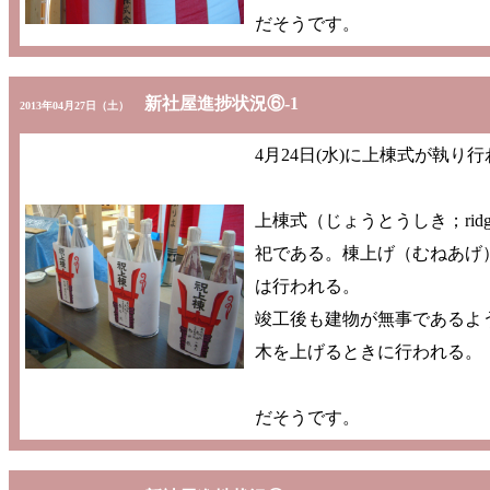
だそうです。
新社屋進捗状況⑥-1
2013年04月27日（土）
4月24日(水)に上棟式が執り
上棟式（じょうとうしき；ridge
祀である。棟上げ（むねあげ
は行われる。
竣工後も建物が無事であるよ
木を上げるときに行われる。
だそうです。