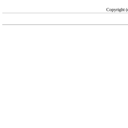
Copyrigh