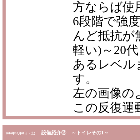
方ならば使
6段階で強
んど抵抗が
軽い)～2
あるレベル
す。
左の画像の
この反復運
設備紹介② ～トイレその1～
2016年10月01日（土）