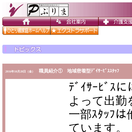
職員紹介① 地域密着型ﾃﾞｲｻｰﾋﾞｽｽﾀｯﾌ
2016年10月28日（金）
ﾃﾞｲｻｰﾋﾞ
よって出勤
一部ｽﾀｯﾌ
ています。