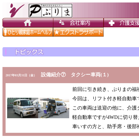
設備紹介⑦ タクシー車両(１)
2017年03月31日（金）
前回に引き続き、ぷりまの福
今回は、リフト付き軽自動車
この車両は送迎の他に、介護
軽自動車ですが4WDに切り
車いすの方と、助手席・後部補