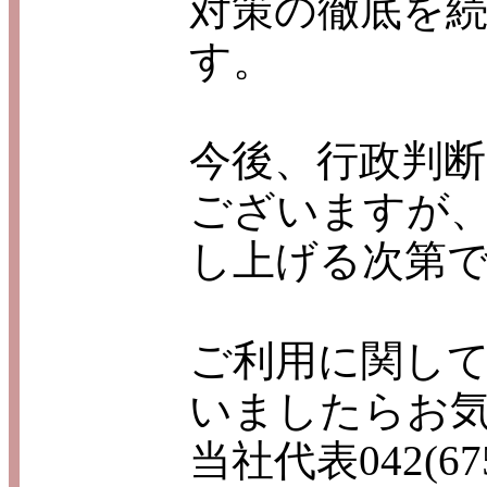
対策の徹底を
す。
今後、行政判
ございますが
し上げる次第
ご利用に関し
いましたらお
当社代表042(6