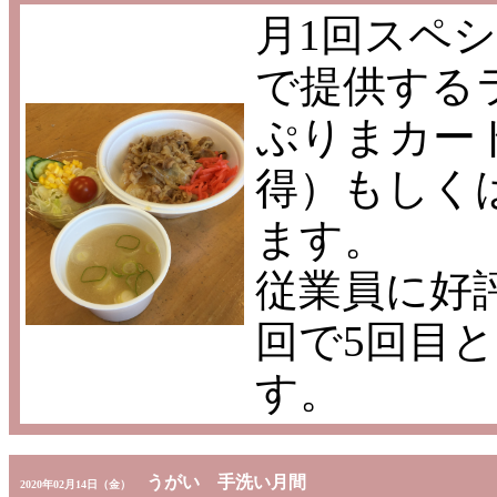
月1回スペ
で提供する
ぷりまカー
得）もしく
ます。
従業員に好
回で5回目
す。
うがい 手洗い月間
2020年02月14日（金）