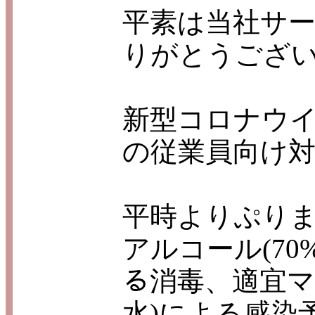
平素は当社サ
りがとうござ
新型コロナウ
の従業員向け
平時よりぷり
アルコール(70%
る消毒、適宜マ
水)による感染