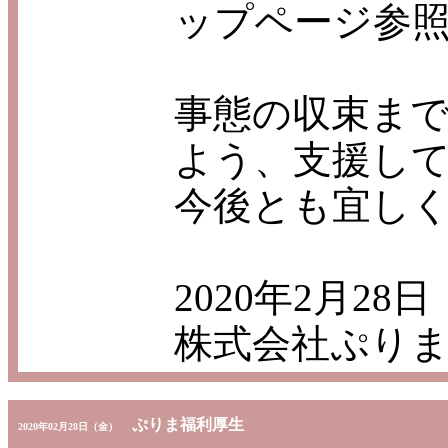
ップページ参照
事態の収束ま
よう、支援し
今後とも宜し
2020年2月28日
株式会社ぷり
ぷりま福利厚生
2020年02月28日（金）