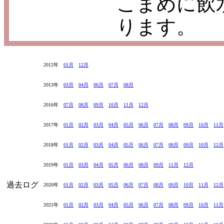
こまめに飲
ります。
2012年
01月
12月
2013年
03月
04月
06月
07月
08月
2016年
07月
08月
09月
10月
11月
12月
2017年
01月
02月
03月
04月
05月
06月
07月
08月
09月
10月
11月
2018年
01月
02月
03月
04月
05月
06月
07月
08月
09月
10月
12月
2019年
01月
03月
04月
05月
06月
08月
09月
11月
12月
過去ログ
2020年
01月
02月
03月
05月
06月
07月
08月
09月
10月
11月
12月
2021年
01月
02月
03月
04月
05月
06月
07月
08月
09月
10月
11月