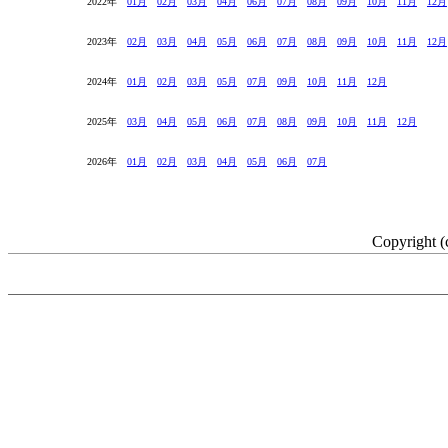
2022年
01月
02月
03月
04月
06月
07月
08月
09月
10月
11月
12月
2023年
02月
03月
04月
05月
06月
07月
08月
09月
10月
11月
12月
2024年
01月
02月
03月
05月
07月
09月
10月
11月
12月
2025年
03月
04月
05月
06月
07月
08月
09月
10月
11月
12月
2026年
01月
02月
03月
04月
05月
06月
07月
Copyrigh