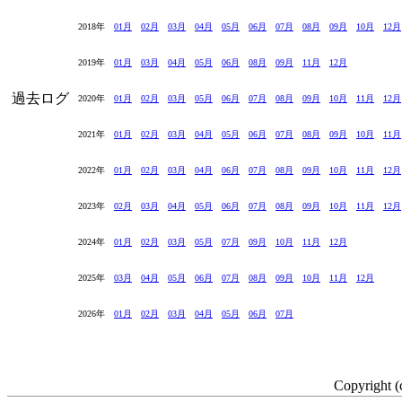
2018年
01月
02月
03月
04月
05月
06月
07月
08月
09月
10月
12月
2019年
01月
03月
04月
05月
06月
08月
09月
11月
12月
過去ログ
2020年
01月
02月
03月
05月
06月
07月
08月
09月
10月
11月
12月
2021年
01月
02月
03月
04月
05月
06月
07月
08月
09月
10月
11月
2022年
01月
02月
03月
04月
06月
07月
08月
09月
10月
11月
12月
2023年
02月
03月
04月
05月
06月
07月
08月
09月
10月
11月
12月
2024年
01月
02月
03月
05月
07月
09月
10月
11月
12月
2025年
03月
04月
05月
06月
07月
08月
09月
10月
11月
12月
2026年
01月
02月
03月
04月
05月
06月
07月
Copyrigh